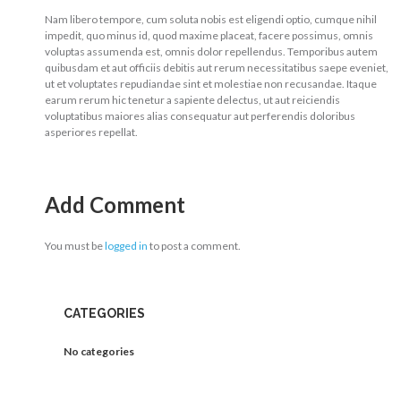
Nam libero tempore, cum soluta nobis est eligendi optio, cumque nihil
impedit, quo minus id, quod maxime placeat, facere possimus, omnis
voluptas assumenda est, omnis dolor repellendus. Temporibus autem
quibusdam et aut officiis debitis aut rerum necessitatibus saepe eveniet,
ut et voluptates repudiandae sint et molestiae non recusandae. Itaque
earum rerum hic tenetur a sapiente delectus, ut aut reiciendis
voluptatibus maiores alias consequatur aut perferendis doloribus
asperiores repellat.
Add Comment
You must be
logged in
to post a comment.
CATEGORIES
No categories