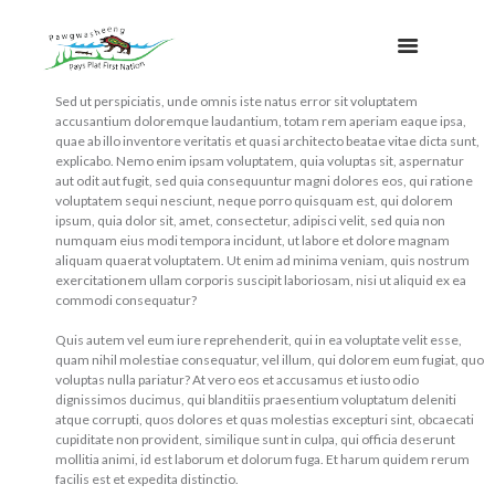
Sed ut perspiciatis, unde omnis iste natus error sit voluptatem
accusantium doloremque laudantium, totam rem aperiam eaque ipsa,
quae ab illo inventore veritatis et quasi architecto beatae vitae dicta sunt,
explicabo. Nemo enim ipsam voluptatem, quia voluptas sit, aspernatur
aut odit aut fugit, sed quia consequuntur magni dolores eos, qui ratione
voluptatem sequi nesciunt, neque porro quisquam est, qui dolorem
ipsum, quia dolor sit, amet, consectetur, adipisci velit, sed quia non
numquam eius modi tempora incidunt, ut labore et dolore magnam
aliquam quaerat voluptatem. Ut enim ad minima veniam, quis nostrum
exercitationem ullam corporis suscipit laboriosam, nisi ut aliquid ex ea
commodi consequatur?
Quis autem vel eum iure reprehenderit, qui in ea voluptate velit esse,
quam nihil molestiae consequatur, vel illum, qui dolorem eum fugiat, quo
voluptas nulla pariatur? At vero eos et accusamus et iusto odio
dignissimos ducimus, qui blanditiis praesentium voluptatum deleniti
atque corrupti, quos dolores et quas molestias excepturi sint, obcaecati
cupiditate non provident, similique sunt in culpa, qui officia deserunt
mollitia animi, id est laborum et dolorum fuga. Et harum quidem rerum
facilis est et expedita distinctio.